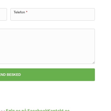
Telefon
*
END BESKED
Følg os på Facebook
Kontakt os