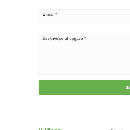
E-mail
*
Beskrivelse af opgave
*
S
Vi tilbyder