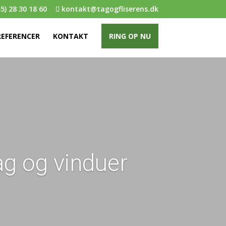
5) 28 30 18 60
kontakt@tagogfliserens.dk
REFERENCER
KONTAKT
RING OP NU
tag og vinduer