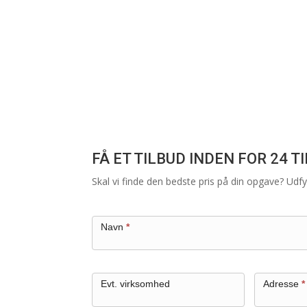
udendørs i hele Østjylland.
FÅ ET TILBUD INDEN FOR 24 T
Skal vi finde den bedste pris på din opgave? Udfyl
Kontakt
Navn
*
Evt. virksomhed
Adresse
*