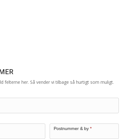
rene for dig.
IMER
d felterne her. Så vender vi tilbage så hurtigt som muligt.
Postnummer & by
*